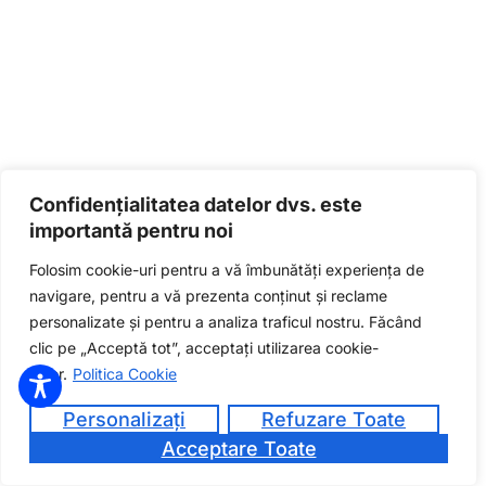
Confidențialitatea datelor dvs. este
importantă pentru noi
Folosim cookie-uri pentru a vă îmbunătăți experiența de
navigare, pentru a vă prezenta conținut și reclame
personalizate și pentru a analiza traficul nostru. Făcând
clic pe „Acceptă tot”, acceptați utilizarea cookie-
urilor.
Politica Cookie
Personalizați
Refuzare Toate
Acceptare Toate