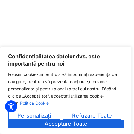
Confidențialitatea datelor dvs. este
importantă pentru noi
Folosim cookie-uri pentru a vă îmbunătăți experiența de
navigare, pentru a vă prezenta conținut și reclame
personalizate și pentru a analiza traficul nostru. Făcând
clic pe „Acceptă tot”, acceptați utilizarea cookie-
urilor.
Politica Cookie
Personalizați
Refuzare Toate
Acceptare Toate