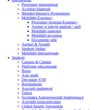
Internațional
Prezentare international
Acorduri bilaterale
Blended Intensive Programmes
Mobilități Erasmus+
Prezentare program Erasmus+
Apeluri și selecții studenti / staff
Mobilități outgoing
Mobilități incoming
Documente utile
Apeluri & Noutăți
Studenți Străini
Mobilități Internaționale
Studenți
Campus & Cămine
Platforme educaționale
Burse
Acte studii
Decontare STB
Regulamente
Asociații studențești
Tabere
Societatea Antreprenorială Studențească
Activități extracurriculare
Clubul Sportiv Agronomia