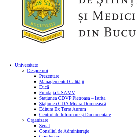
Universitate
Despre noi
Prezentare
Managementul Calității
Etică
Fundația USAMV
Stațiunea CDVP Pietroasa – Istrița
Stațiunea CDA Moara Domnească
Editura Ex Terra Aurum
Centrul de Informare și Documentare
Organizare
Senat
Consiliul de Administrație
Conducere