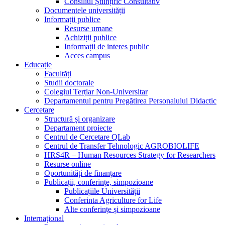
Consiliul Științific Consultativ
Documentele universității
Informații publice
Resurse umane
Achiziții publice
Informații de interes public
Acces campus
Educație
Facultăți
Studii doctorale
Colegiul Terțiar Non-Universitar
Departamentul pentru Pregătirea Personalului Didactic
Cercetare
Structură și organizare
Departament proiecte
Centrul de Cercetare QLab
Centrul de Transfer Tehnologic AGROBIOLIFE
HRS4R – Human Resources Strategy for Researchers
Resurse online
Oportunități de finanțare
Publicații, conferințe, simpozioane
Publicațiile Universității
Conferinta Agriculture for Life
Alte conferințe și simpozioane
Internațional