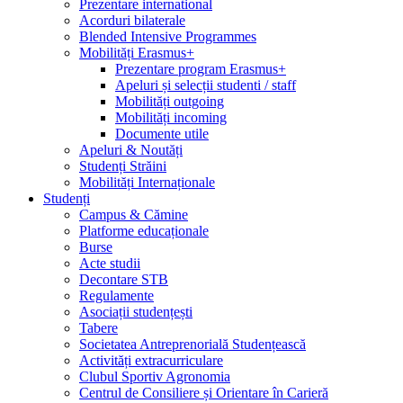
Prezentare international
Acorduri bilaterale
Blended Intensive Programmes
Mobilități Erasmus+
Prezentare program Erasmus+
Apeluri și selecții studenti / staff
Mobilități outgoing
Mobilități incoming
Documente utile
Apeluri & Noutăți
Studenți Străini
Mobilități Internaționale
Studenți
Campus & Cămine
Platforme educaționale
Burse
Acte studii
Decontare STB
Regulamente
Asociații studențești
Tabere
Societatea Antreprenorială Studențească
Activități extracurriculare
Clubul Sportiv Agronomia
Centrul de Consiliere și Orientare în Carieră