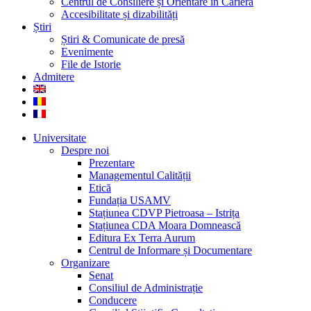
Centrul de Consiliere și Orientare în Carieră
Accesibilitate și dizabilități
Știri
Știri & Comunicate de presă
Evenimente
File de Istorie
Admitere
Universitate
Despre noi
Prezentare
Managementul Calității
Etică
Fundația USAMV
Stațiunea CDVP Pietroasa – Istrița
Stațiunea CDA Moara Domnească
Editura Ex Terra Aurum
Centrul de Informare și Documentare
Organizare
Senat
Consiliul de Administrație
Conducere