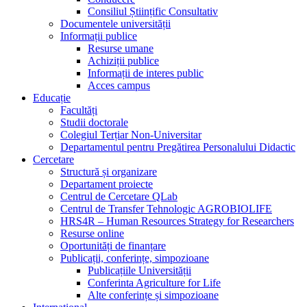
Consiliul Științific Consultativ
Documentele universității
Informații publice
Resurse umane
Achiziții publice
Informații de interes public
Acces campus
Educație
Facultăți
Studii doctorale
Colegiul Terțiar Non-Universitar
Departamentul pentru Pregătirea Personalului Didactic
Cercetare
Structură și organizare
Departament proiecte
Centrul de Cercetare QLab
Centrul de Transfer Tehnologic AGROBIOLIFE
HRS4R – Human Resources Strategy for Researchers
Resurse online
Oportunități de finanțare
Publicații, conferințe, simpozioane
Publicațiile Universității
Conferinta Agriculture for Life
Alte conferințe și simpozioane