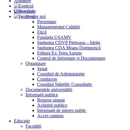
Admitere
Universitate
Despre noi
Prezentare
Managementul Calității
Etică
Fundația USAMV
Stațiunea CDVP Pietroasa – Istrița
Stațiunea CDA Moara Domnească
Editura Ex Terra Aurum
Centrul de Informare și Documentare
Organizare
Senat
Consiliul de Administrație
Conducere
Consiliul Științific Consultativ
Documentele universității
Informații publice
Resurse umane
Achiziții publice
Informații de interes public
Acces campus
Educație
Facultăți