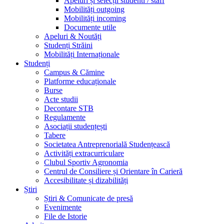
Apeluri și selecții studenti / staff
Mobilități outgoing
Mobilități incoming
Documente utile
Apeluri & Noutăți
Studenți Străini
Mobilități Internaționale
Studenți
Campus & Cămine
Platforme educaționale
Burse
Acte studii
Decontare STB
Regulamente
Asociații studențești
Tabere
Societatea Antreprenorială Studențească
Activități extracurriculare
Clubul Sportiv Agronomia
Centrul de Consiliere și Orientare în Carieră
Accesibilitate și dizabilități
Știri
Știri & Comunicate de presă
Evenimente
File de Istorie