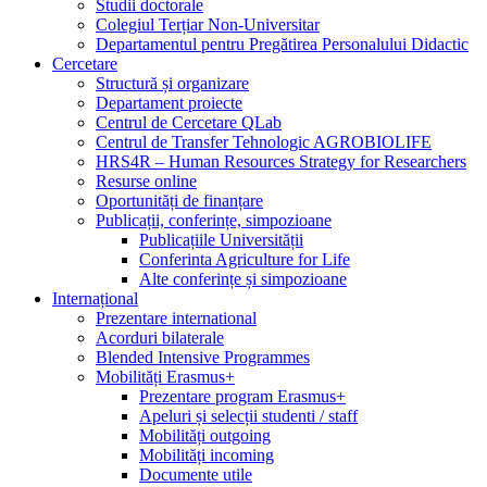
Studii doctorale
Colegiul Terțiar Non-Universitar
Departamentul pentru Pregătirea Personalului Didactic
Cercetare
Structură și organizare
Departament proiecte
Centrul de Cercetare QLab
Centrul de Transfer Tehnologic AGROBIOLIFE
HRS4R – Human Resources Strategy for Researchers
Resurse online
Oportunități de finanțare
Publicații, conferințe, simpozioane
Publicațiile Universității
Conferinta Agriculture for Life
Alte conferințe și simpozioane
Internațional
Prezentare international
Acorduri bilaterale
Blended Intensive Programmes
Mobilități Erasmus+
Prezentare program Erasmus+
Apeluri și selecții studenti / staff
Mobilități outgoing
Mobilități incoming
Documente utile