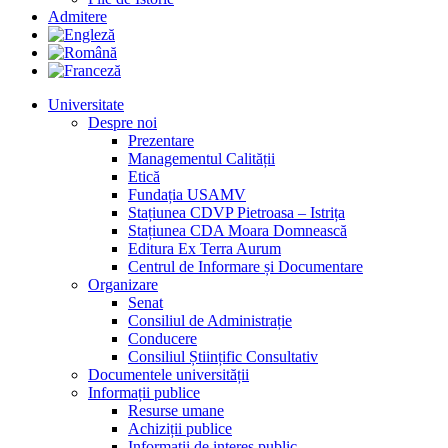
Admitere
Universitate
Despre noi
Prezentare
Managementul Calității
Etică
Fundația USAMV
Stațiunea CDVP Pietroasa – Istrița
Stațiunea CDA Moara Domnească
Editura Ex Terra Aurum
Centrul de Informare și Documentare
Organizare
Senat
Consiliul de Administrație
Conducere
Consiliul Științific Consultativ
Documentele universității
Informații publice
Resurse umane
Achiziții publice
Informații de interes public