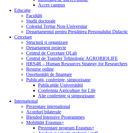
Acces campus
Educație
Facultăți
Studii doctorale
Colegiul Terțiar Non-Universitar
Departamentul pentru Pregătirea Personalului Didactic
Cercetare
Structură și organizare
Departament proiecte
Centrul de Cercetare QLab
Centrul de Transfer Tehnologic AGROBIOLIFE
HRS4R – Human Resources Strategy for Researchers
Resurse online
Oportunități de finanțare
Publicații, conferințe, simpozioane
Publicațiile Universității
Conferinta Agriculture for Life
Alte conferințe și simpozioane
Internațional
Prezentare international
Acorduri bilaterale
Blended Intensive Programmes
Mobilități Erasmus+
Prezentare program Erasmus+