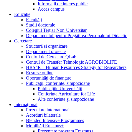
Informații de interes public
Acces campus
Educație
Facultăți
Studii doctorale
Colegiul Terțiar Non-Universitar
Departamentul pentru Pregătirea Personalului Didactic
Cercetare
Structură și organizare
Departament proiecte
Centrul de Cercetare QLab
Centrul de Transfer Tehnologic AGROBIOLIFE
HRS4R – Human Resources Strategy for Researchers
Resurse online
Oportunități de finanțare
Publicații, conferințe, simpozioane
Publicațiile Universității
Conferinta Agriculture for Life
Alte conferințe și simpozioane
Internațional
Prezentare international
Acorduri bilaterale
Blended Intensive Programmes
Mobilități Erasmus+
Prezentare program Erasmus+