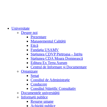
Universitate
Despre noi
Prezentare
Managementul Calității
Etică
Fundația USAMV
Stațiunea CDVP Pietroasa – Istrița
Stațiunea CDA Moara Domnească
Editura Ex Terra Aurum
Centrul de Informare și Documentare
Organizare
Senat
Consiliul de Administrație
Conducere
Consiliul Științific Consultativ
Documentele universității
Informații publice
Resurse umane
Achiziții publice