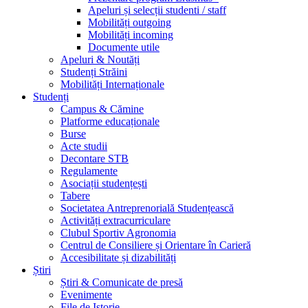
Apeluri și selecții studenti / staff
Mobilități outgoing
Mobilități incoming
Documente utile
Apeluri & Noutăți
Studenți Străini
Mobilități Internaționale
Studenți
Campus & Cămine
Platforme educaționale
Burse
Acte studii
Decontare STB
Regulamente
Asociații studențești
Tabere
Societatea Antreprenorială Studențească
Activități extracurriculare
Clubul Sportiv Agronomia
Centrul de Consiliere și Orientare în Carieră
Accesibilitate și dizabilități
Știri
Știri & Comunicate de presă
Evenimente
File de Istorie