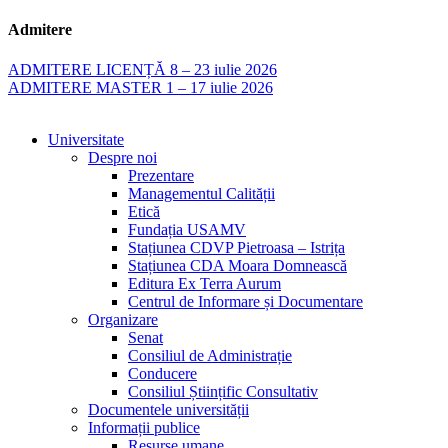
Admitere
ADMITERE LICENȚĂ 8 – 23 iulie 2026
ADMITERE MASTER 1 – 17 iulie 2026
Universitate
Despre noi
Prezentare
Managementul Calității
Etică
Fundația USAMV
Stațiunea CDVP Pietroasa – Istrița
Stațiunea CDA Moara Domnească
Editura Ex Terra Aurum
Centrul de Informare și Documentare
Organizare
Senat
Consiliul de Administrație
Conducere
Consiliul Științific Consultativ
Documentele universității
Informații publice
Resurse umane