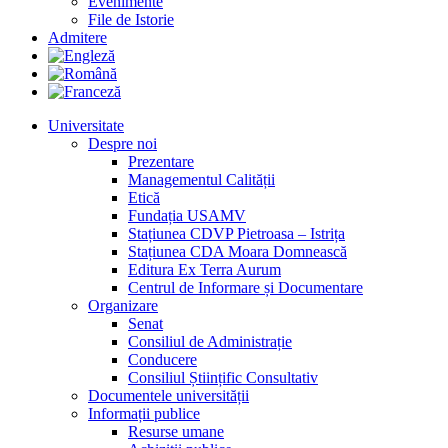
Evenimente
File de Istorie
Admitere
Universitate
Despre noi
Prezentare
Managementul Calității
Etică
Fundația USAMV
Stațiunea CDVP Pietroasa – Istrița
Stațiunea CDA Moara Domnească
Editura Ex Terra Aurum
Centrul de Informare și Documentare
Organizare
Senat
Consiliul de Administrație
Conducere
Consiliul Științific Consultativ
Documentele universității
Informații publice
Resurse umane