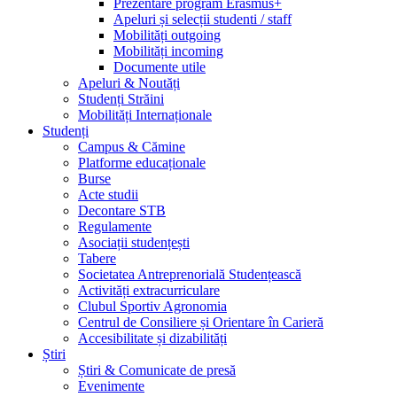
Prezentare program Erasmus+
Apeluri și selecții studenti / staff
Mobilități outgoing
Mobilități incoming
Documente utile
Apeluri & Noutăți
Studenți Străini
Mobilități Internaționale
Studenți
Campus & Cămine
Platforme educaționale
Burse
Acte studii
Decontare STB
Regulamente
Asociații studențești
Tabere
Societatea Antreprenorială Studențească
Activități extracurriculare
Clubul Sportiv Agronomia
Centrul de Consiliere și Orientare în Carieră
Accesibilitate și dizabilități
Știri
Știri & Comunicate de presă
Evenimente