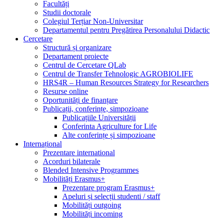
Facultăți
Studii doctorale
Colegiul Terțiar Non-Universitar
Departamentul pentru Pregătirea Personalului Didactic
Cercetare
Structură și organizare
Departament proiecte
Centrul de Cercetare QLab
Centrul de Transfer Tehnologic AGROBIOLIFE
HRS4R – Human Resources Strategy for Researchers
Resurse online
Oportunități de finanțare
Publicații, conferințe, simpozioane
Publicațiile Universității
Conferinta Agriculture for Life
Alte conferințe și simpozioane
Internațional
Prezentare international
Acorduri bilaterale
Blended Intensive Programmes
Mobilități Erasmus+
Prezentare program Erasmus+
Apeluri și selecții studenti / staff
Mobilități outgoing
Mobilități incoming