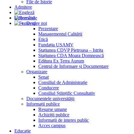
File de Istorie
Admitere
Universitate
Despre noi
Prezentare
Managementul Calității
Etică
Fundația USAMV
Stațiunea CDVP Pietroasa – Istrița
Stațiunea CDA Moara Domnească
Editura Ex Terra Aurum
Centrul de Informare și Documentare
Organizare
Senat
Consiliul de Administrație
Conducere
Consiliul Științific Consultativ
Documentele universității
Informații publice
Resurse umane
Achiziții publice
Informații de interes public
Acces campus
Educație