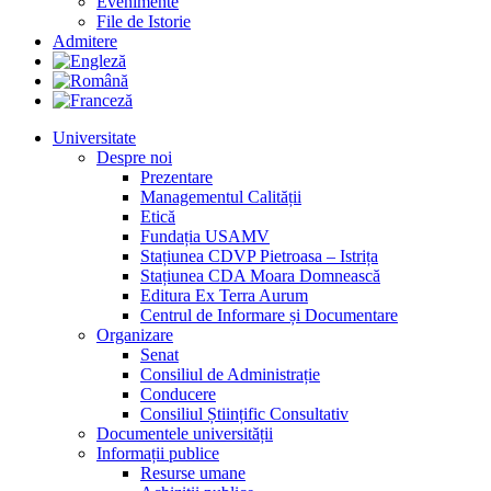
Evenimente
File de Istorie
Admitere
Universitate
Despre noi
Prezentare
Managementul Calității
Etică
Fundația USAMV
Stațiunea CDVP Pietroasa – Istrița
Stațiunea CDA Moara Domnească
Editura Ex Terra Aurum
Centrul de Informare și Documentare
Organizare
Senat
Consiliul de Administrație
Conducere
Consiliul Științific Consultativ
Documentele universității
Informații publice
Resurse umane