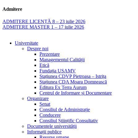
Admitere
ADMITERE LICENȚĂ 8 – 23 iulie 2026
ADMITERE MASTER 1 – 17 iulie 2026
Universitate
Despre noi
Prezentare
Managementul Calității
Etică
Fundația USAMV
Stațiunea CDVP Pietroasa – Istrița
Stațiunea CDA Moara Domnească
Editura Ex Terra Aurum
Centrul de Informare și Documentare
Organizare
Senat
Consiliul de Administrație
Conducere
Consiliul Științific Consultativ
Documentele universității
Informații publice
Resurse umane