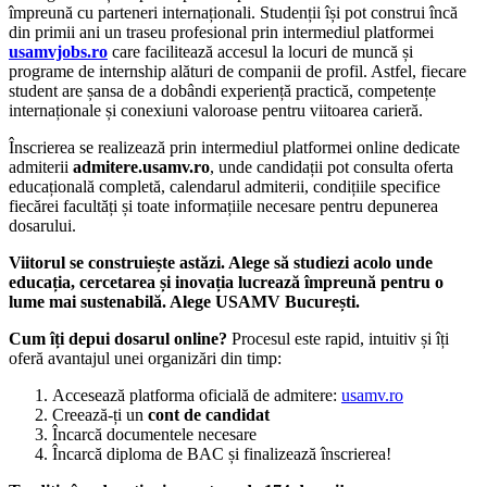
împreună cu parteneri internaționali. Studenții își pot construi încă
din primii ani un traseu profesional prin intermediul platformei
usamvjobs.ro
care facilitează accesul la locuri de muncă și
programe de internship alături de companii de profil. Astfel, fiecare
student are șansa de a dobândi experiență practică, competențe
internaționale și conexiuni valoroase pentru viitoarea carieră.
Înscrierea se realizează prin intermediul platformei online dedicate
admiterii
admitere.usamv.ro
, unde candidații pot consulta oferta
educațională completă, calendarul admiterii, condițiile specifice
fiecărei facultăți și toate informațiile necesare pentru depunerea
dosarului.
Viitorul se construiește astăzi. Alege să studiezi acolo unde
educația, cercetarea și inovația lucrează împreună pentru o
lume mai sustenabilă. Alege USAMV București.
Cum îți depui dosarul online?
Procesul este rapid, intuitiv și îți
oferă avantajul unei organizări din timp:
Accesează platforma oficială de admitere:
usamv.ro
Creează-ți un
cont de candidat
Încarcă documentele necesare
Încarcă diploma de BAC și finalizează înscrierea!