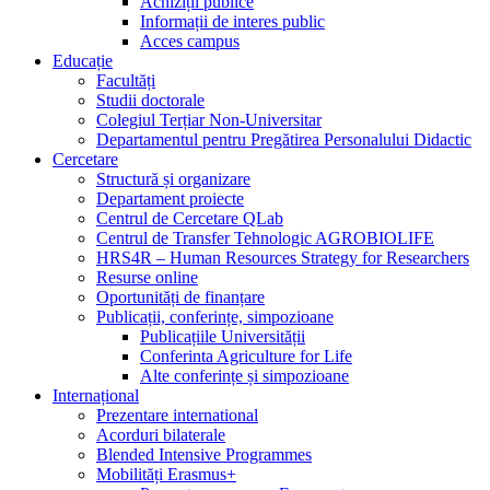
Achiziții publice
Informații de interes public
Acces campus
Educație
Facultăți
Studii doctorale
Colegiul Terțiar Non-Universitar
Departamentul pentru Pregătirea Personalului Didactic
Cercetare
Structură și organizare
Departament proiecte
Centrul de Cercetare QLab
Centrul de Transfer Tehnologic AGROBIOLIFE
HRS4R – Human Resources Strategy for Researchers
Resurse online
Oportunități de finanțare
Publicații, conferințe, simpozioane
Publicațiile Universității
Conferinta Agriculture for Life
Alte conferințe și simpozioane
Internațional
Prezentare international
Acorduri bilaterale
Blended Intensive Programmes
Mobilități Erasmus+