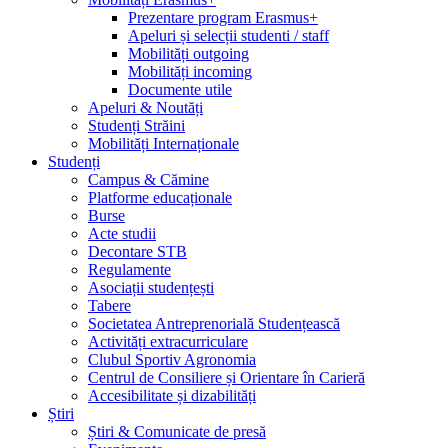
Prezentare program Erasmus+
Apeluri și selecții studenti / staff
Mobilități outgoing
Mobilități incoming
Documente utile
Apeluri & Noutăți
Studenți Străini
Mobilități Internaționale
Studenți
Campus & Cămine
Platforme educaționale
Burse
Acte studii
Decontare STB
Regulamente
Asociații studențești
Tabere
Societatea Antreprenorială Studențească
Activități extracurriculare
Clubul Sportiv Agronomia
Centrul de Consiliere și Orientare în Carieră
Accesibilitate și dizabilități
Știri
Știri & Comunicate de presă