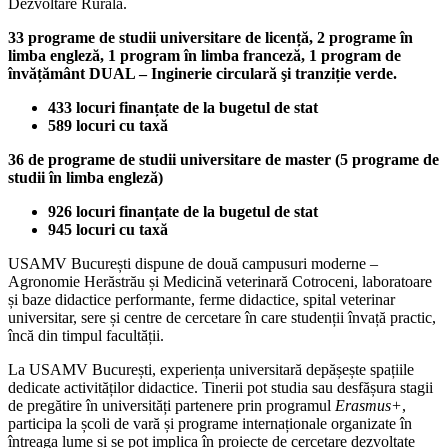
Dezvoltare Rurală.
33 programe de studii universitare de licență, 2 programe în
limba engleză, 1 program în limba franceză, 1 program de
învățământ DUAL – Inginerie circulară şi tranziție verde.
433 locuri finanțate de la bugetul de stat
589 locuri cu taxă
36 de programe de studii universitare de master (5 programe de
studii în limba engleză)
926 locuri finanțate de la bugetul de stat
945 locuri cu taxă
USAMV București dispune de două campusuri moderne –
Agronomie Herăstrău și Medicină veterinară Cotroceni, laboratoare
și baze didactice performante, ferme didactice, spital veterinar
universitar, sere și centre de cercetare în care studenții învață practic,
încă din timpul facultății.
La USAMV București, experiența universitară depășește spațiile
dedicate activităților didactice. Tinerii pot studia sau desfășura stagii
de pregătire în universități partenere prin programul
Erasmus+
,
participa la școli de vară și programe internaționale organizate în
întreaga lume și se pot implica în proiecte de cercetare dezvoltate