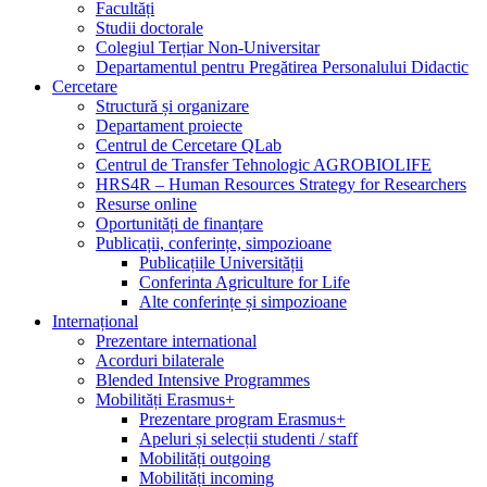
Facultăți
Studii doctorale
Colegiul Terțiar Non-Universitar
Departamentul pentru Pregătirea Personalului Didactic
Cercetare
Structură și organizare
Departament proiecte
Centrul de Cercetare QLab
Centrul de Transfer Tehnologic AGROBIOLIFE
HRS4R – Human Resources Strategy for Researchers
Resurse online
Oportunități de finanțare
Publicații, conferințe, simpozioane
Publicațiile Universității
Conferinta Agriculture for Life
Alte conferințe și simpozioane
Internațional
Prezentare international
Acorduri bilaterale
Blended Intensive Programmes
Mobilități Erasmus+
Prezentare program Erasmus+
Apeluri și selecții studenti / staff
Mobilități outgoing
Mobilități incoming