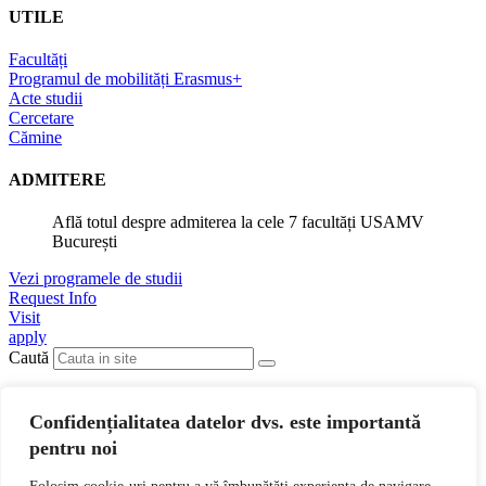
UTILE
Facultăți
Programul de mobilități Erasmus+
Acte studii
Cercetare
Cămine
ADMITERE
Află totul despre admiterea la cele 7 facultăți USAMV
București
Vezi programele de studii
Request Info
Visit
apply
Caută
Admitere
Confidențialitatea datelor dvs. este importantă
Lorem ipsum
pentru noi
Lorem ipsum
Lorem ipsum