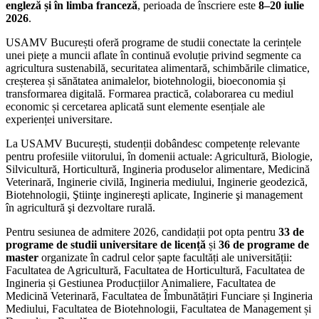
engleză și în limba franceză
, perioada de înscriere este
8–20 iulie
2026
.
USAMV București oferă programe de studii conectate la cerințele
unei piețe a muncii aflate în continuă evoluție privind segmente ca
agricultura sustenabilă, securitatea alimentară, schimbările climatice,
creșterea și sănătatea animalelor, biotehnologii, bioeconomia și
transformarea digitală. Formarea practică, colaborarea cu mediul
economic și cercetarea aplicată sunt elemente esențiale ale
experienței universitare.
La USAMV București, studenții dobândesc competențe relevante
pentru profesiile viitorului, în domenii actuale: Agricultură, Biologie,
Silvicultură, Horticultură, Ingineria produselor alimentare, Medicină
Veterinară, Inginerie civilă, Ingineria mediului, Inginerie geodezică,
Biotehnologii, Ştiinţe inginereşti aplicate, Inginerie şi management
în agricultură şi dezvoltare rurală.
Pentru sesiunea de admitere 2026, candidații pot opta pentru
33 de
programe de studii universitare de licență
și
36 de programe de
master
organizate în cadrul celor șapte facultăți ale universității:
Facultatea de Agricultură, Facultatea de Horticultură, Facultatea de
Ingineria și Gestiunea Producțiilor Animaliere, Facultatea de
Medicină Veterinară, Facultatea de Îmbunătățiri Funciare și Ingineria
Mediului, Facultatea de Biotehnologii, Facultatea de Management și