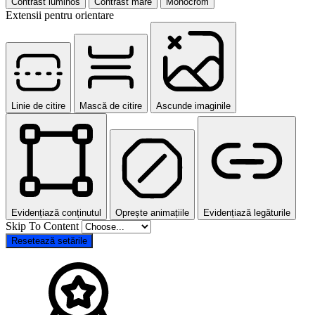
Contrast luminos
Contrast mare
Monocrom
Extensii pentru orientare
Linie de citire
Mască de citire
Ascunde imaginile
Evidențiază conținutul
Oprește animațiile
Evidențiază legăturile
Skip To Content
Resetează setările