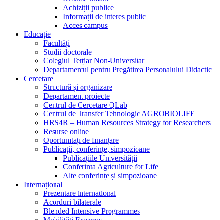
Achiziții publice
Informații de interes public
Acces campus
Educație
Facultăți
Studii doctorale
Colegiul Terțiar Non-Universitar
Departamentul pentru Pregătirea Personalului Didactic
Cercetare
Structură și organizare
Departament proiecte
Centrul de Cercetare QLab
Centrul de Transfer Tehnologic AGROBIOLIFE
HRS4R – Human Resources Strategy for Researchers
Resurse online
Oportunități de finanțare
Publicații, conferințe, simpozioane
Publicațiile Universității
Conferinta Agriculture for Life
Alte conferințe și simpozioane
Internațional
Prezentare international
Acorduri bilaterale
Blended Intensive Programmes
Mobilități Erasmus+