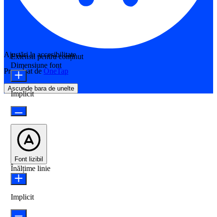
Ajustări la accesibilitate
Extensii pentru conținut
Dimensiune font
Propulsat de
OneTap
Ascunde bara de unelte
Implicit
Font lizibil
Înălțime linie
Implicit