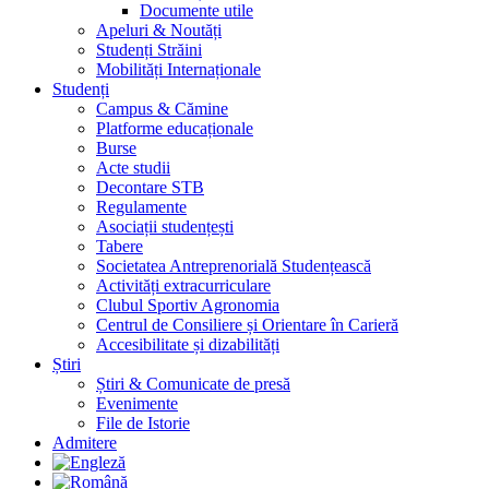
Documente utile
Apeluri & Noutăți
Studenți Străini
Mobilități Internaționale
Studenți
Campus & Cămine
Platforme educaționale
Burse
Acte studii
Decontare STB
Regulamente
Asociații studențești
Tabere
Societatea Antreprenorială Studențească
Activități extracurriculare
Clubul Sportiv Agronomia
Centrul de Consiliere și Orientare în Carieră
Accesibilitate și dizabilități
Știri
Știri & Comunicate de presă
Evenimente
File de Istorie
Admitere