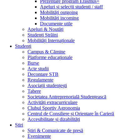
Prezentare program Erasmus+
Apeluri și selecții studenti / staff
Mobilități outgoing
Mobilități incoming
Documente utile
Apeluri & Noutăți
Studenți Străini
Mobilități Internaționale
Studenți
Campus & Cămine
Platforme educaționale
Burse
Acte studii
Decontare STB
Regulamente
Asociații studențești
Tabere
Societatea Antreprenorială Studențească
Activități extracurriculare
Clubul Sportiv Agronomia
Centrul de Consiliere și Orientare în Carieră
Accesibilitate și dizabilități
Știri
Știri & Comunicate de presă
Evenimente