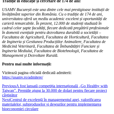
Tradiție în educație și cercetare de 174 de ani!
USAMV București este una dintre cele mai prestigioase instituții de
învățământ superior din România. Cu o tradiție de 174 de ani,
universitatea oferă un mediu academic excelent și oportunități de
carieră remarcabile. În prezent, 12.000 de studenți studiază în
cadrul celor șapte facultăți, fiecare dedicată pregătirii profesionale
în domenii esențiale pentru dezvoltarea durabilă a societății –
Facultatea de Agricultură, Facultatea de Horticultură, Facultatea
de Ingineria și Gestiunea Producțiilor Animaliere, Facultatea de
Medicină Veterinară, Facultatea de Îmbunătățiri Funciare și
Ingineria Mediului, Facultatea de Biotehnologii, Facultatea de
Management și Dezvoltare Rurală.
Pentru mai multe informații:
Vizitează pagina oficială dedicată admiterii:
https://usamv.ro/admitere/
Previous
A fost lansată competiția internațională „Go Healthy with
Taiwan”. Premiile ajung la 30.000 de dolari pentru fiecare proiect
câștigător
Next
Centrul de excelență în managementul apei, valorificarea
materialelor, subproduselor și deșeurilor pentru implementarea
bioeconomiei circulare