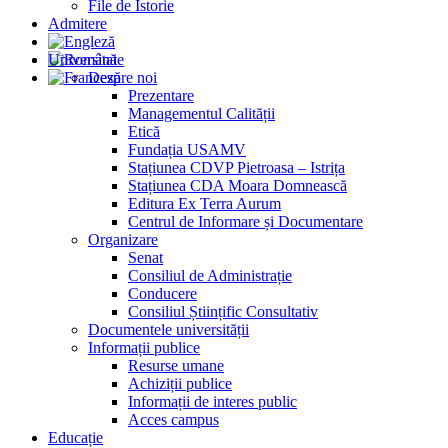
File de Istorie
Admitere
Universitate
Despre noi
Prezentare
Managementul Calității
Etică
Fundația USAMV
Stațiunea CDVP Pietroasa – Istrița
Stațiunea CDA Moara Domnească
Editura Ex Terra Aurum
Centrul de Informare și Documentare
Organizare
Senat
Consiliul de Administrație
Conducere
Consiliul Științific Consultativ
Documentele universității
Informații publice
Resurse umane
Achiziții publice
Informații de interes public
Acces campus
Educație