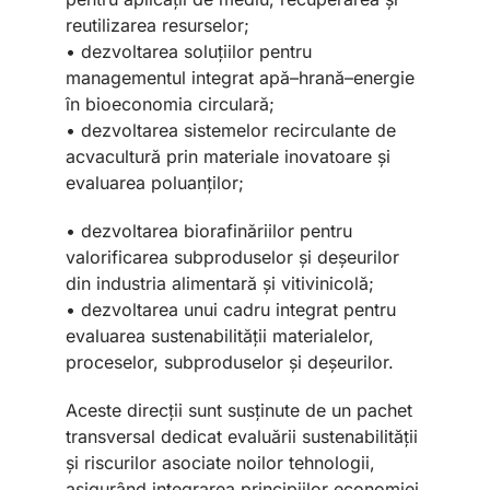
reutilizarea resurselor;
• dezvoltarea soluțiilor pentru
managementul integrat apă–hrană–energie
în bioeconomia circulară;
• dezvoltarea sistemelor recirculante de
acvacultură prin materiale inovatoare și
evaluarea poluanților;
• dezvoltarea biorafinăriilor pentru
valorificarea subproduselor și deșeurilor
din industria alimentară și vitivinicolă;
• dezvoltarea unui cadru integrat pentru
evaluarea sustenabilității materialelor,
proceselor, subproduselor și deșeurilor.
Aceste direcții sunt susținute de un pachet
transversal dedicat evaluării sustenabilității
și riscurilor asociate noilor tehnologii,
asigurând integrarea principiilor economiei