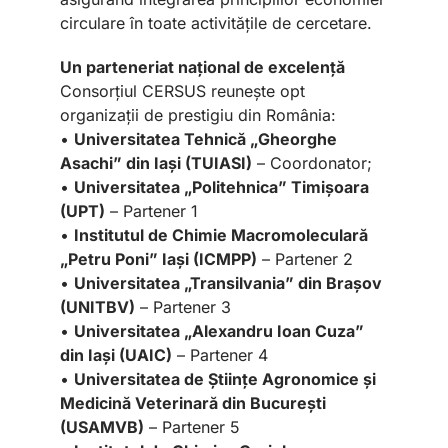
circulare în toate activitățile de cercetare.
Un parteneriat național de excelență
Consorțiul CERSUS reunește opt
organizații de prestigiu din România:
•
Universitatea Tehnică „Gheorghe
Asachi” din Iași (TUIASI)
– Coordonator;
•
Universitatea „Politehnica” Timișoara
(UPT)
– Partener 1
•
Institutul de Chimie Macromoleculară
„Petru Poni” Iași (ICMPP)
– Partener 2
•
Universitatea „Transilvania” din Brașov
(UNITBV)
– Partener 3
•
Universitatea „Alexandru Ioan Cuza”
din Iași (UAIC)
– Partener 4
•
Universitatea de Științe Agronomice și
Medicină Veterinară din București
(USAMVB)
– Partener 5