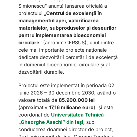
Simionescu” anunță lansarea oficială a
proiectului „
Centrul de excelență în
managementul apei, valorificarea
materialelor, subproduselor și deșeurilor
pentru implementarea bioeconomiei
circulare
” (acronim CERSUS), unul dintre
cele mai importante proiecte naționale
dedicate dezvoltării cercetării de excelență
în domeniul bioeconomiei circulare și al
dezvoltării durabile.
Proiectul este implementat în perioada 02
iunie 2026 – 30 decembrie 2030, având o
valoare totală de
85.900.000 lei
(aproximativ
17,16 milioane euro
), și este
coordonat de
Universitatea Tehnică
„Gheorghe Asachi” din Iași
,
sub
conducerea doamnei director de proiect,
Prof.univ.emerit dr. ing. Carmen Teodosiu.