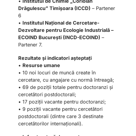
•
Institutul de Chimie „Coriolan
Drăgulescu” Timișoara (ICCD)
– Partener
6
•
Institutul Național de Cercetare-
Dezvoltare pentru Ecologie Industrială –
ECOIND București (INCD-ECOIND)
–
Partener 7.
Rezultate și indicatori așteptați
•
Resurse umane
• 10 noi locuri de muncă create în
cercetare, cu angajare cu normă întreagă;
• 69 de poziții totale pentru doctoranzi și
cercetători postdoctorali;
• 17 poziții vacante pentru doctoranzi;
• 9 poziții vacante pentru cercetători
postdoctorali (dintre care 3 destinate
cercetătorilor internaționali).