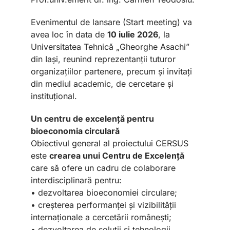
Evenimentul de lansare (Start meeting) va
avea loc în data de
10 iulie 2026
, la
Universitatea Tehnică „Gheorghe Asachi”
din Iași, reunind reprezentanții tuturor
organizațiilor partenere, precum și invitați
din mediul academic, de cercetare și
instituțional.
Un centru de excelență pentru
bioeconomia circulară
Obiectivul general al proiectului CERSUS
este
crearea unui Centru de Excelență
care să ofere un cadru de colaborare
interdisciplinară pentru:
• dezvoltarea bioeconomiei circulare;
• creșterea performanței și vizibilității
internaționale a cercetării românești;
• dezvoltarea de soluții și tehnologii