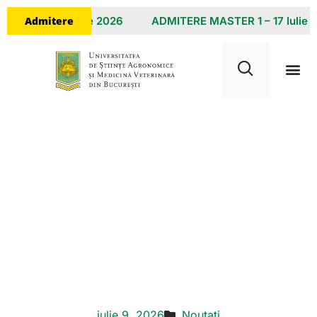
Admitere
Ă 8 – 23 Iulie 2026
ADMITERE MASTER 1 – 17 Iulie 202
Centrul de excelență în
managementul apei,
valorificarea
materialelor,
subproduselor și
deșeurilor pentru
implementarea
bioeconomiei circulare
iulie 9, 2026
Noutati