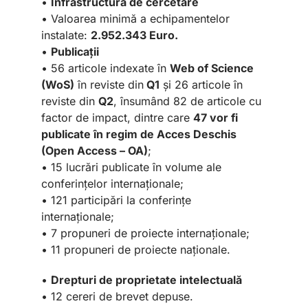
•
Infrastructură de cercetare
• Valoarea minimă a echipamentelor
instalate:
2.952.343 Euro.
•
Publicații
• 56 articole indexate în
Web of Science
(WoS)
în reviste din
Q1
și 26 articole în
reviste din
Q2
, însumând 82 de articole cu
factor de impact, dintre care
47 vor fi
publicate în regim de Acces Deschis
(Open Access – OA)
;
• 15 lucrări publicate în volume ale
conferințelor internaționale;
• 121 participări la conferințe
internaționale;
• 7 propuneri de proiecte internaționale;
• 11 propuneri de proiecte naționale.
•
Drepturi de proprietate intelectuală
• 12 cereri de brevet depuse.