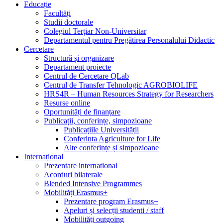
Educație
Facultăți
Studii doctorale
Colegiul Terțiar Non-Universitar
Departamentul pentru Pregătirea Personalului Didactic
Cercetare
Structură și organizare
Departament proiecte
Centrul de Cercetare QLab
Centrul de Transfer Tehnologic AGROBIOLIFE
HRS4R – Human Resources Strategy for Researchers
Resurse online
Oportunități de finanțare
Publicații, conferințe, simpozioane
Publicațiile Universității
Conferinta Agriculture for Life
Alte conferințe și simpozioane
Internațional
Prezentare international
Acorduri bilaterale
Blended Intensive Programmes
Mobilități Erasmus+
Prezentare program Erasmus+
Apeluri și selecții studenti / staff
Mobilități outgoing