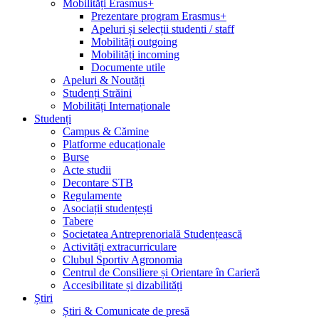
Mobilități Erasmus+
Prezentare program Erasmus+
Apeluri și selecții studenti / staff
Mobilități outgoing
Mobilități incoming
Documente utile
Apeluri & Noutăți
Studenți Străini
Mobilități Internaționale
Studenți
Campus & Cămine
Platforme educaționale
Burse
Acte studii
Decontare STB
Regulamente
Asociații studențești
Tabere
Societatea Antreprenorială Studențească
Activități extracurriculare
Clubul Sportiv Agronomia
Centrul de Consiliere și Orientare în Carieră
Accesibilitate și dizabilități
Știri
Știri & Comunicate de presă