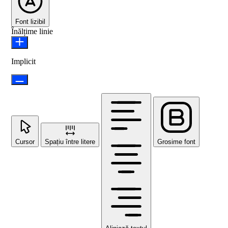
Font lizibil
Înălțime linie
Implicit
Cursor
Spațiu între litere
Grosime font