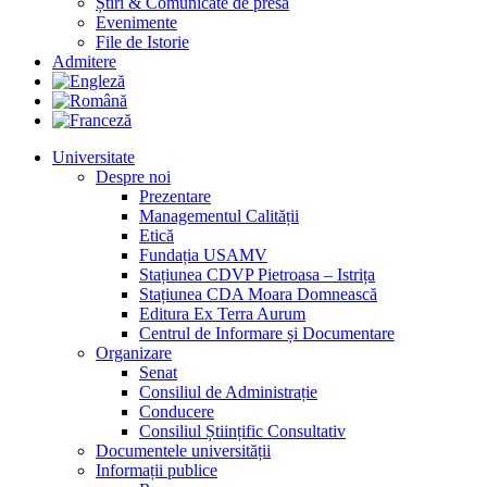
Știri & Comunicate de presă
Evenimente
File de Istorie
Admitere
Universitate
Despre noi
Prezentare
Managementul Calității
Etică
Fundația USAMV
Stațiunea CDVP Pietroasa – Istrița
Stațiunea CDA Moara Domnească
Editura Ex Terra Aurum
Centrul de Informare și Documentare
Organizare
Senat
Consiliul de Administrație
Conducere
Consiliul Științific Consultativ
Documentele universității
Informații publice