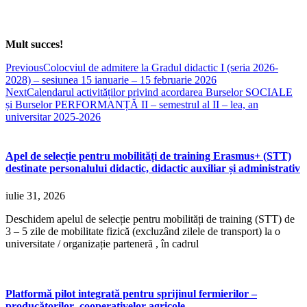
Mult succes!
Previous
Colocviul de admitere la Gradul didactic I (seria 2026-
2028) – sesiunea 15 ianuarie – 15 februarie 2026
Next
Calendarul activităților privind acordarea Burselor SOCIALE
și Burselor PERFORMANȚĂ II – semestrul al II – lea, an
universitar 2025-2026
Apel de selecție pentru mobilități de training Erasmus+ (STT)
destinate personalului didactic, didactic auxiliar și administrativ
iulie 31, 2026
Deschidem apelul de selecție pentru mobilități de training (STT) de
3 – 5 zile de mobilitate fizică (excluzând zilele de transport) la o
universitate / organizație parteneră , în cadrul
Platformă pilot integrată pentru sprijinul fermierilor –
producătorilor- cooperativelor agricole