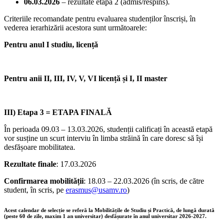
06.03.2026
– rezultate etapa 2 (admis/respins).
Criteriile recomandate pentru evaluarea studenților înscriși, în
vederea ierarhizării acestora sunt următoarele:
Pentru anul I studiu, licență
Pentru anii II, III, IV, V, VI licență și I, II master
III) Etapa 3 = ETAPA FINALĂ
În perioada 09.03 – 13.03.2026, studenții calificați în această etapă
vor susține un scurt interviu în limba străină în care doresc să își
desfășoare mobilitatea.
Rezultate finale
: 17.03.2026
Confirmarea mobilității
: 18.03 – 22.03.2026 (în scris, de către
student, în scris, pe
erasmus@usamv.ro
)
Acest calendar de selecție se referă la Mobilitățile de Studiu și Practică, de lungă durată
(peste 60 de zile, maxim 1 an universitar) desfășurate în anul universitar 2026-2027.