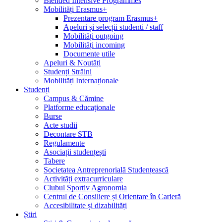
Blended Intensive Programmes
Mobilități Erasmus+
Prezentare program Erasmus+
Apeluri și selecții studenti / staff
Mobilități outgoing
Mobilități incoming
Documente utile
Apeluri & Noutăți
Studenți Străini
Mobilități Internaționale
Studenți
Campus & Cămine
Platforme educaționale
Burse
Acte studii
Decontare STB
Regulamente
Asociații studențești
Tabere
Societatea Antreprenorială Studențească
Activități extracurriculare
Clubul Sportiv Agronomia
Centrul de Consiliere și Orientare în Carieră
Accesibilitate și dizabilități
Știri