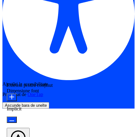
Ajustări la accesibilitate
Extensii pentru conținut
Dimensiune font
Propulsat de
OneTap
Ascunde bara de unelte
Implicit