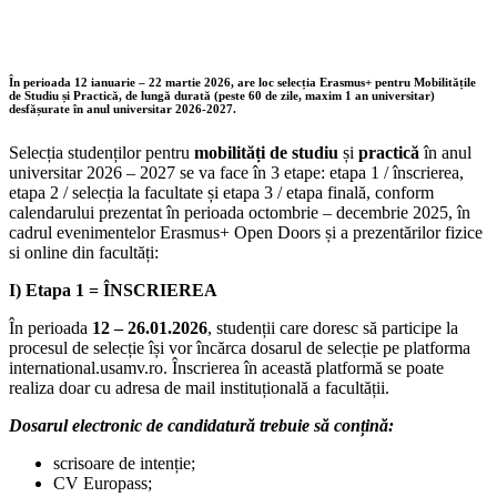
În perioada 12 ianuarie – 22 martie 2026, are loc selecția Erasmus+ pentru Mobilitățile
de Studiu și Practică, de lungă durată (peste 60 de zile, maxim 1 an universitar)
desfășurate în anul universitar 2026-2027.
Selecția studenților pentru
mobilități de studiu
și
practică
în anul
universitar 2026 – 2027 se va face în 3 etape: etapa 1 / înscrierea,
etapa 2 / selecția la facultate și etapa 3 / etapa finală, conform
calendarului prezentat în perioada octombrie – decembrie 2025, în
cadrul evenimentelor Erasmus+ Open Doors și a prezentărilor fizice
si online din facultăți:
I) Etapa 1 = ÎNSCRIEREA
În perioada
12 – 26.01.2026
, studenții care doresc să participe la
procesul de selecție își vor încărca dosarul de selecție pe platforma
international.usamv.ro. Înscrierea în această platformă se poate
realiza doar cu adresa de mail instituțională a facultății.
Dosarul electronic de candidatură trebuie să conțină:
scrisoare de intenție;
CV Europass;