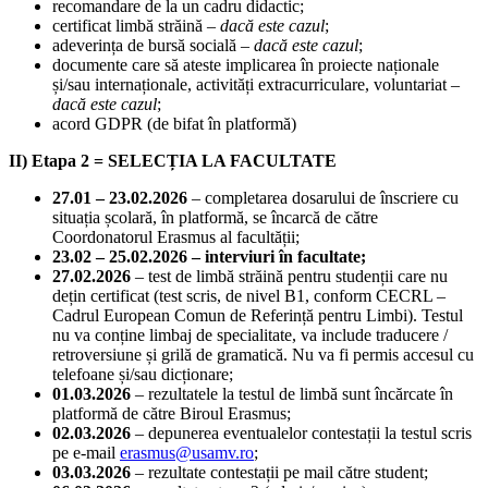
recomandare de la un cadru didactic;
certificat limbă străină –
dacă este cazul
;
adeverința de bursă socială
– dacă este cazul
;
documente care să ateste implicarea în proiecte naționale
și/sau internaționale, activități extracurriculare, voluntariat
–
dacă este cazul
;
acord GDPR (de bifat în platformă)
II) Etapa 2 = SELECȚIA LA FACULTATE
27.01 – 23.02.2026
– completarea dosarului de înscriere cu
situația școlară, în platformă, se încarcă de către
Coordonatorul Erasmus al facultății;
23.02 – 25.02.2026 – interviuri în facultate;
27.02.2026
– test de limbă străină pentru studenții care nu
dețin certificat (test scris, de nivel B1, conform CECRL –
Cadrul European Comun de Referință pentru Limbi). Testul
nu va conține limbaj de specialitate, va include traducere /
retroversiune și grilă de gramatică. Nu va fi permis accesul cu
telefoane și/sau dicționare;
01.03.2026
– rezultatele la testul de limbă sunt încărcate în
platformă de către Biroul Erasmus;
02.03.2026
– depunerea eventualelor contestații la testul scris
pe e-mail
erasmus@usamv.ro
;
03.03.2026
– rezultate contestații pe mail către student;