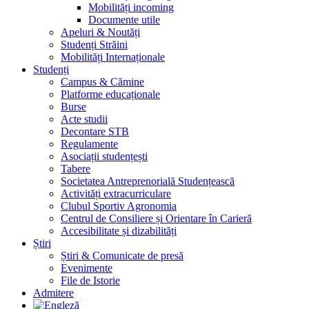
Mobilități incoming
Documente utile
Apeluri & Noutăți
Studenți Străini
Mobilități Internaționale
Studenți
Campus & Cămine
Platforme educaționale
Burse
Acte studii
Decontare STB
Regulamente
Asociații studențești
Tabere
Societatea Antreprenorială Studențească
Activități extracurriculare
Clubul Sportiv Agronomia
Centrul de Consiliere și Orientare în Carieră
Accesibilitate și dizabilități
Știri
Știri & Comunicate de presă
Evenimente
File de Istorie
Admitere