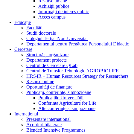
Resurse umane
Achiziții publice
Informații de interes public
Acces campus
Educație
Facultăți
Studii doctorale
Colegiul Terțiar Non-Universitar
Departamentul pentru Pregătirea Personalului Didactic
Cercetare
Structură și organizare
Departament proiecte
Centrul de Cercetare QLab
Centrul de Transfer Tehnologic AGROBIOLIFE
HRS4R – Human Resources Strategy for Researchers
Resurse online
Oportunități de finanțare
Publicații, conferințe, simpozioane
Publicațiile Universității
Conferinta Agriculture for Life
Alte conferințe și simpozioane
Internațional
Prezentare international
Acorduri bilaterale
Blended Intensive Programmes