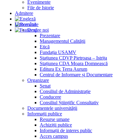
Evenimente
File de Istorie
Admitere
Universitate
Despre noi
Prezentare
Managementul Calității
Etică
Fundația USAMV
Stațiunea CDVP Pietroasa – Istrița
Stațiunea CDA Moara Domnească
Editura Ex Terra Aurum
Centrul de Informare și Documentare
Organizare
Senat
Consiliul de Administrație
Conducere
Consiliul Științific Consultativ
Documentele universității
Informații publice
Resurse umane
Achiziții publice
Informații de interes public
Acces campus