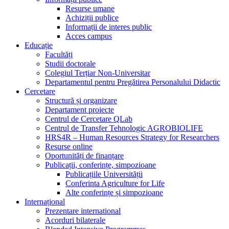
Resurse umane
Achiziții publice
Informații de interes public
Acces campus
Educație
Facultăți
Studii doctorale
Colegiul Terțiar Non-Universitar
Departamentul pentru Pregătirea Personalului Didactic
Cercetare
Structură și organizare
Departament proiecte
Centrul de Cercetare QLab
Centrul de Transfer Tehnologic AGROBIOLIFE
HRS4R – Human Resources Strategy for Researchers
Resurse online
Oportunități de finanțare
Publicații, conferințe, simpozioane
Publicațiile Universității
Conferinta Agriculture for Life
Alte conferințe și simpozioane
Internațional
Prezentare international
Acorduri bilaterale