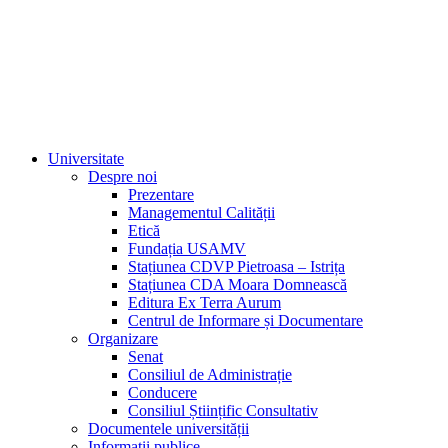
Universitate
Despre noi
Prezentare
Managementul Calității
Etică
Fundația USAMV
Stațiunea CDVP Pietroasa – Istrița
Stațiunea CDA Moara Domnească
Editura Ex Terra Aurum
Centrul de Informare și Documentare
Organizare
Senat
Consiliul de Administrație
Conducere
Consiliul Științific Consultativ
Documentele universității
Informații publice