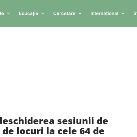
STER 1 – 17 Iulie 2026
ADMITERE L
te
Educație
Cercetare
Internațional
S
eschiderea sesiunii de
de locuri la cele 64 de