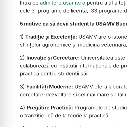
Intră pe
admitere.usamv.ro
pentru a afla toț
cele 31 programe de licență, 33 programe d
5 motive ca să devii student la USAMV Bucu
1)
Tradiție și Excelență:
USAMV are o istorie 
științelor agronomice și medicină veterinară, l
2)
Inovație și Cercetare:
Universitatea este i
colaborează cu instituții internaționale de pre
practică pentru studenții săi.
3)
Facilități Moderne:
USAMV oferă laboratoa
cercetare-dezvoltare și cel mai mare spital 
4)
Pregătire Practică:
Programele de studiu i
o tranziție lină de la teorie la practică.