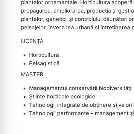
plantelor ornamentale. Horticultura acoperă o
propagarea, ameliorarea, producția și gestion
plantelor, geneticii și controlului dăunătoril
peisajelor, înverzirea urbană și întreținerea pa
LICENŢĂ
Horticultură
Peisagistică
MASTER
Managementul conservării biodiversităţii
Științe horticole ecologice
Tehnologii integrate de obţinere şi valori
Tehnologii performante – management şi m