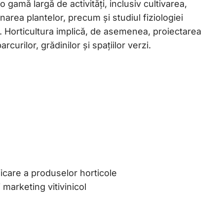
 gamă largă de activități, inclusiv cultivarea,
area plantelor, precum și studiul fiziologiei
or. Horticultura implică, de asemenea, proiectarea
rcurilor, grădinilor și spațiilor verzi.
ficare a produselor horticole
arketing vitivinicol