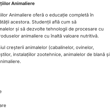
țiilor Animaliere
iilor Animaliere oferă o educație completă în
nătății acestora. Studenții află cum să
alelor și să dezvolte tehnologii de procesare cu
roduselor animaliere cu înaltă valoare nutritivă.
ul creșterii animalelor (cabalinelor, ovinelor,
știlor, instalațiilor zootehnice, animalelor de blană şi
nimaliere.
e
are