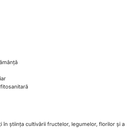
sămânță
iar
fitosanitară
 știința cultivării fructelor, legumelor, florilor și a