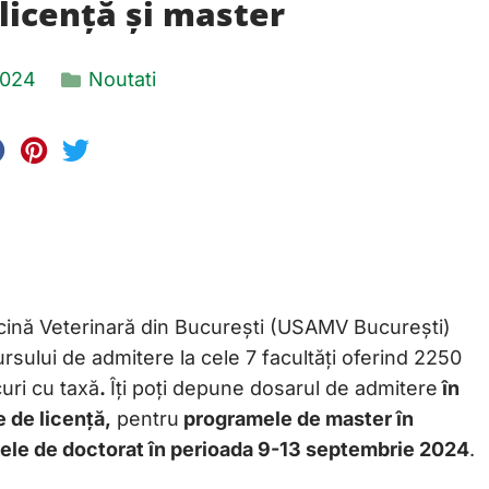
licență și master
 2024
Noutati
cină Veterinară din București (USAMV București)
sului de admitere la cele 7 facultăți oferind 2250
curi cu taxă
.
Îți poți depune dosarul de admitere
în
 de licență,
pentru
programele de master în
le de doctorat în perioada 9-13 septembrie 2024
.