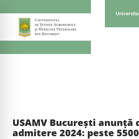
Admitere
NȚĂ 8 – 23 Iulie 2026
ADMITERE MA
Universita
USAMV București anunță d
admitere 2024: peste 5500 