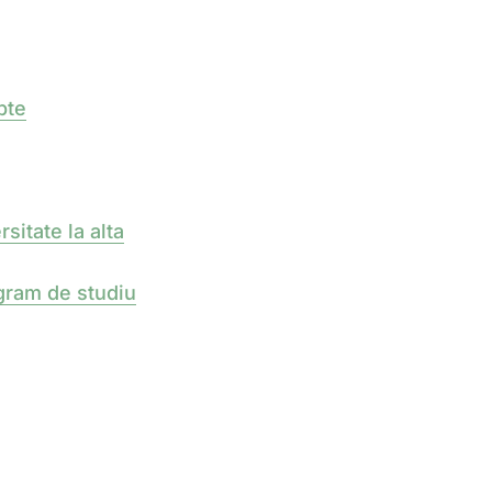
pte
sitate la alta
ogram de studiu