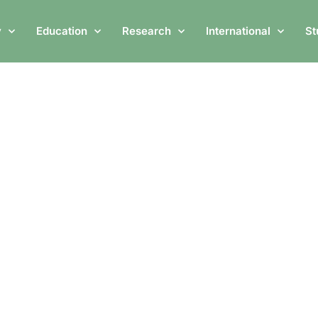
 17 Iulie 2026
ADMITERE LICENȚĂ 8
y
Education
Research
International
St
Rapoarte