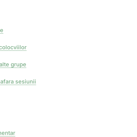
le
olocviilor
alte grupe
afara sesiunii
mentar