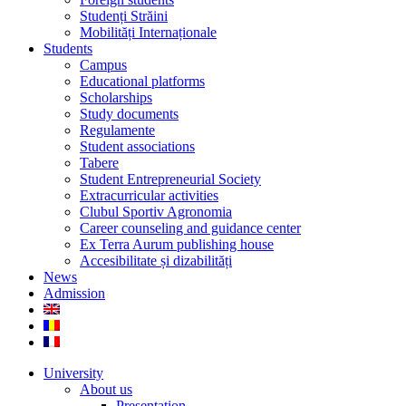
Studenți Străini
Mobilități Internaționale
Students
Campus
Educational platforms
Scholarships
Study documents
Regulamente
Student associations
Tabere
Student Entrepreneurial Society
Extracurricular activities
Clubul Sportiv Agronomia
Career counseling and guidance center
Ex Terra Aurum publishing house
Accesibilitate și dizabilități
News
Admission
University
About us
Presentation