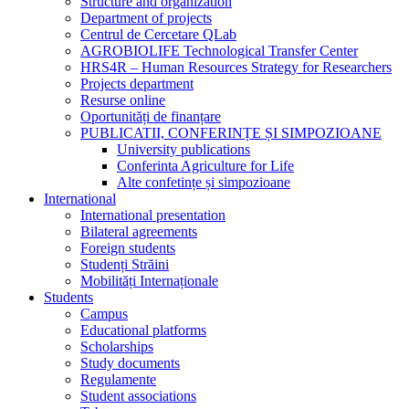
Structure and organization
Department of projects
Centrul de Cercetare QLab
AGROBIOLIFE Technological Transfer Center
HRS4R – Human Resources Strategy for Researchers
Projects department
Resurse online
Oportunități de finanțare
PUBLICATII, CONFERINȚE ȘI SIMPOZIOANE
University publications
Conferinta Agriculture for Life
Alte confetințe și simpozioane
International
International presentation
Bilateral agreements
Foreign students
Studenți Străini
Mobilități Internaționale
Students
Campus
Educational platforms
Scholarships
Study documents
Regulamente
Student associations