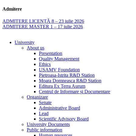
Admitere
ADMITERE LICENȚĂ 8 – 23 iulie 2026
ADMITERE MASTER 1 – 17 iulie 2026
University
About us
Presentation
Quality Management
Ethics
USAMV Foundation
Pietroasa-Istrita R&D Station
Moara Domneasca R&D Station
Editura Ex Terra Aurum
Centrul de Informare și Documentare
Organizare
Senate
Administrative Board
Lead
Scientific Advisory Board
University Documents
Public information
Human resources