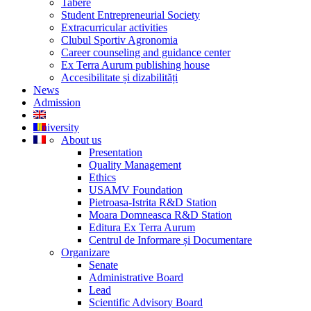
Tabere
Student Entrepreneurial Society
Extracurricular activities
Clubul Sportiv Agronomia
Career counseling and guidance center
Ex Terra Aurum publishing house
Accesibilitate și dizabilități
News
Admission
University
About us
Presentation
Quality Management
Ethics
USAMV Foundation
Pietroasa-Istrita R&D Station
Moara Domneasca R&D Station
Editura Ex Terra Aurum
Centrul de Informare și Documentare
Organizare
Senate
Administrative Board
Lead
Scientific Advisory Board