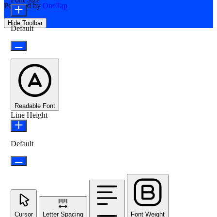
Powered by
OneTap
Hide Toolbar
Default
Readable Font
Line Height
Default
Cursor
Letter Spacing
Font Weight