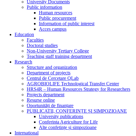
University Documents
Public information
Human resources
Public procurement
Information of public interest
Acces campus
Education
Faculties
Doctoral studies
Non-University Tertiary College
Teaching staff training department
Research
Structure and organization
Department of projects
Centrul de Cercetare QLab
AGROBIOLIFE Technological Transfer Center
HRS4R – Human Resources Strategy for Researchers
Projects department
Resurse online
Oportunități de finanțare
PUBLICATII, CONFERINȚE ȘI SIMPOZIOANE
University publications
Conferinta Agriculture for Life
Alte confetințe și simpozioane
International