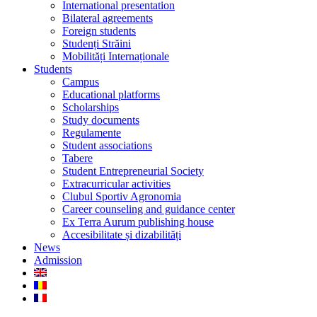
International presentation
Bilateral agreements
Foreign students
Studenți Străini
Mobilități Internaționale
Students
Campus
Educational platforms
Scholarships
Study documents
Regulamente
Student associations
Tabere
Student Entrepreneurial Society
Extracurricular activities
Clubul Sportiv Agronomia
Career counseling and guidance center
Ex Terra Aurum publishing house
Accesibilitate și dizabilități
News
Admission