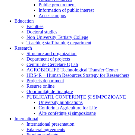
Public procurement
Information of public interest
Acces campus
Education
Faculties
Doctoral studies
Non-University Tertiary College
Teaching staff training department
Research
Structure and organization
Department of projects
Centrul de Cercetare QLab
AGROBIOLIFE Technological Transfer Center
HRS4R – Human Resources Strategy for Researchers
Projects department
Resurse online
Oportunități de finanțare
PUBLICATII, CONFERINȚE ȘI SIMPOZIOANE
University publications
Conferinta Agriculture for Life
Alte confetințe și simpozioane
International
International presentation
Bilateral agreements
Foreign students